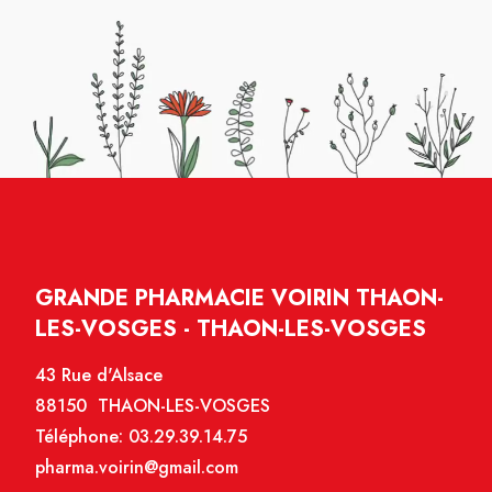
GRANDE PHARMACIE VOIRIN THAON-
LES-VOSGES - THAON-LES-VOSGES
43 Rue d'Alsace
88150 THAON-LES-VOSGES
Téléphone:
03.29.39.14.75
pharma.voirin@gmail.com