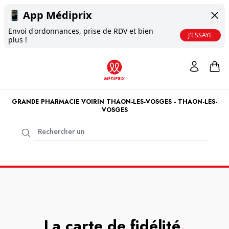
📱
App Médiprix
Envoi d'ordonnances, prise de RDV et bien
J'ESSAYE
plus !
GRANDE PHARMACIE VOIRIN THAON-LES-VOSGES - THAON-LES-
VOSGES
La carte de fidélité
.