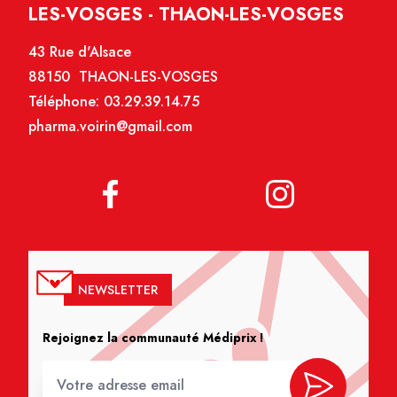
LES-VOSGES - THAON-LES-VOSGES
43 Rue d'Alsace
88150 THAON-LES-VOSGES
Téléphone:
03.29.39.14.75
pharma.voirin@gmail.com
NEWSLETTER
Rejoignez la communauté Médiprix !