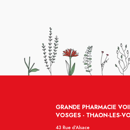
GRANDE PHARMACIE VOIR
VOSGES - THAON-LES-V
43 Rue d'Alsace