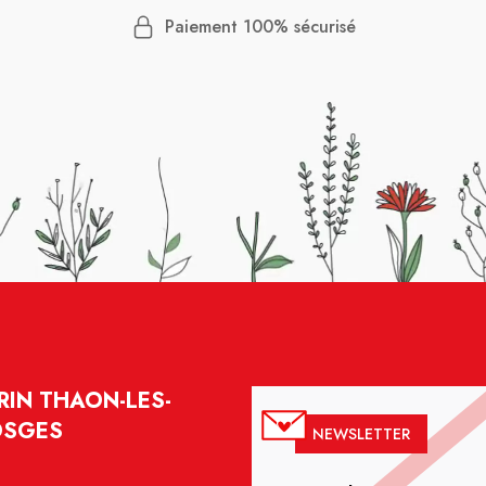
Paiement 100% sécurisé
IN THAON-LES-
OSGES
NEWSLETTER