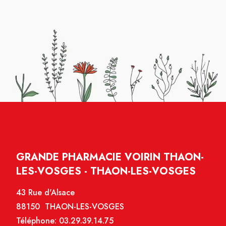
GRANDE PHARMACIE VOIRIN THAON-
LES-VOSGES - THAON-LES-VOSGES
43 Rue d'Alsace
88150 THAON-LES-VOSGES
Téléphone:
03.29.39.14.75