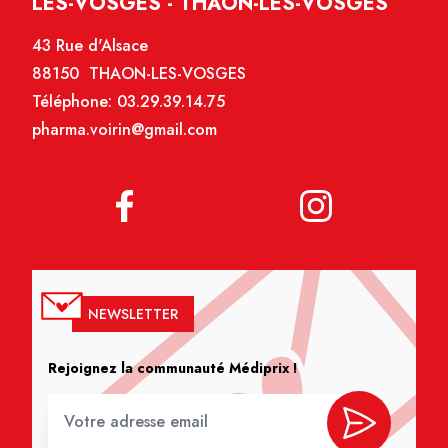
LES-VOSGES - THAON-LES-VOSGES
43 Rue d'Alsace
88150 THAON-LES-VOSGES
Téléphone:
03.29.39.14.75
pharma.voirin@gmail.com
NEWSLETTER
Rejoignez la communauté Médiprix !