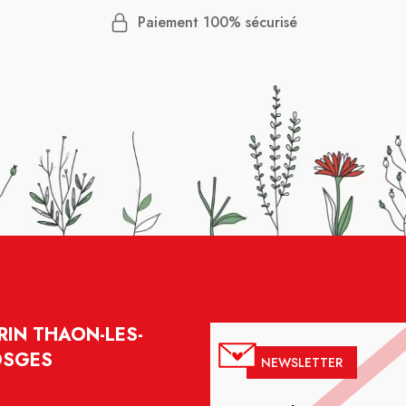
Paiement 100% sécurisé
IN THAON-LES-
OSGES
NEWSLETTER