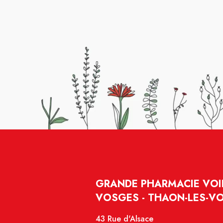
GRANDE PHARMACIE VOIR
VOSGES - THAON-LES-V
43 Rue d'Alsace