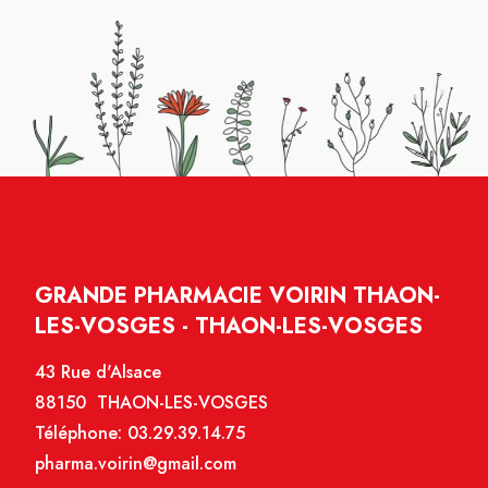
GRANDE PHARMACIE VOIRIN THAON-
LES-VOSGES - THAON-LES-VOSGES
43 Rue d'Alsace
88150 THAON-LES-VOSGES
Téléphone:
03.29.39.14.75
pharma.voirin@gmail.com