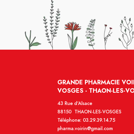
GRANDE PHARMACIE VOIR
VOSGES - THAON-LES-V
43 Rue d'Alsace
88150 THAON-LES-VOSGES
Téléphone:
03.29.39.14.75
pharma.voirin@gmail.com