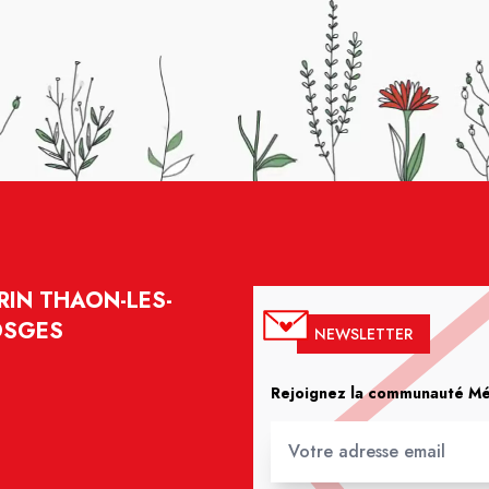
IN THAON-LES-
OSGES
NEWSLETTER
Rejoignez la communauté Méd