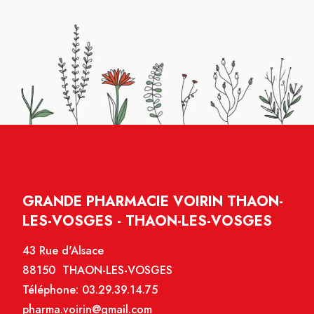
GRANDE PHARMACIE VOIRIN THAON-
LES-VOSGES - THAON-LES-VOSGES
43 Rue d'Alsace
88150 THAON-LES-VOSGES
Téléphone:
03.29.39.14.75
pharma.voirin@gmail.com