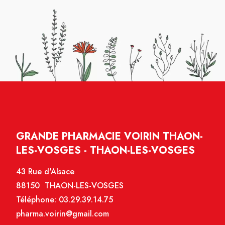
GRANDE PHARMACIE VOIRIN THAON-
LES-VOSGES - THAON-LES-VOSGES
43 Rue d'Alsace
88150 THAON-LES-VOSGES
Téléphone:
03.29.39.14.75
pharma.voirin@gmail.com