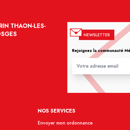
IN THAON-LES-
OSGES
NEWSLETTER
Rejoignez la communauté Méd
NOS SERVICES
Envoyer mon ordonnance