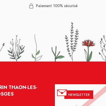
Paiement 100% sécurisé
IN THAON-LES-
OSGES
NEWSLETTER