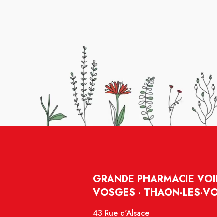
GRANDE PHARMACIE VOIR
VOSGES - THAON-LES-V
43 Rue d'Alsace