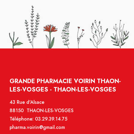
GRANDE PHARMACIE VOIRIN THAON-
LES-VOSGES - THAON-LES-VOSGES
43 Rue d'Alsace
88150 THAON-LES-VOSGES
Téléphone:
03.29.39.14.75
pharma.voirin@gmail.com