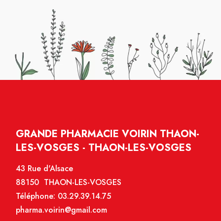
GRANDE PHARMACIE VOIRIN THAON-
LES-VOSGES - THAON-LES-VOSGES
43 Rue d'Alsace
88150 THAON-LES-VOSGES
Téléphone:
03.29.39.14.75
pharma.voirin@gmail.com