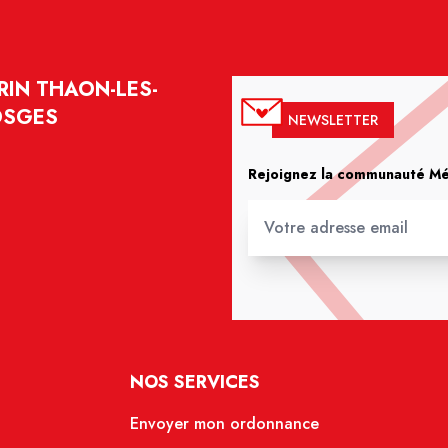
IN THAON-LES-
OSGES
NEWSLETTER
Rejoignez la communauté Méd
NOS SERVICES
Envoyer mon ordonnance