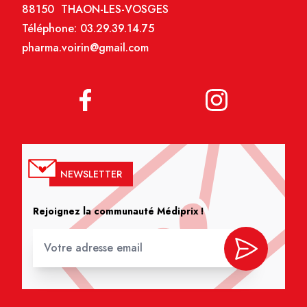
88150 THAON-LES-VOSGES
Téléphone:
03.29.39.14.75
pharma.voirin@gmail.com
NEWSLETTER
Rejoignez la communauté Médiprix !