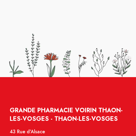
GRANDE PHARMACIE VOIRIN THAON-
LES-VOSGES - THAON-LES-VOSGES
43 Rue d'Alsace