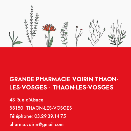
GRANDE PHARMACIE VOIRIN THAON-
LES-VOSGES - THAON-LES-VOSGES
43 Rue d'Alsace
88150 THAON-LES-VOSGES
Téléphone:
03.29.39.14.75
pharma.voirin@gmail.com