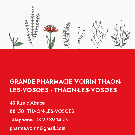
GRANDE PHARMACIE VOIRIN THAON-
LES-VOSGES - THAON-LES-VOSGES
43 Rue d'Alsace
88150 THAON-LES-VOSGES
Téléphone:
03.29.39.14.75
pharma.voirin@gmail.com