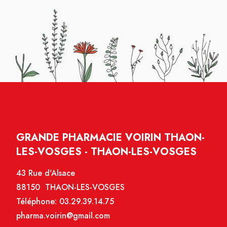
GRANDE PHARMACIE VOIRIN THAON-
LES-VOSGES - THAON-LES-VOSGES
43 Rue d'Alsace
88150 THAON-LES-VOSGES
Téléphone:
03.29.39.14.75
pharma.voirin@gmail.com