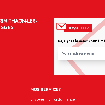
IN THAON-LES-
OSGES
NEWSLETTER
Rejoignez la communauté Méd
NOS SERVICES
Envoyer mon ordonnance